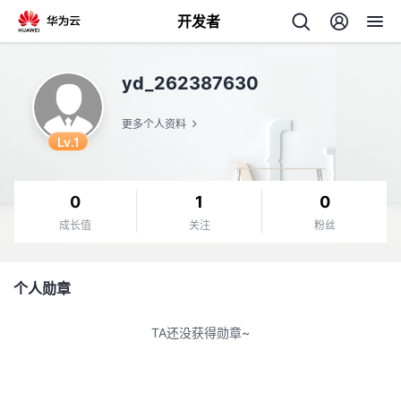
开发者
返
yd_262387630
回
更多个人资料
Lv.1
0
1
0
个
成长值
关注
粉丝
我
人
个人勋章
的
主
TA还没获得勋章~
开
页
发