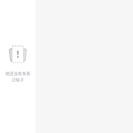
我
注
的
开
的
Programs
发
支
者
持
学
我
堂
他还没有发表
的
我
我
过帖子
技
的
的
我
术
云
课
的
我
支
声
程
认
的
我