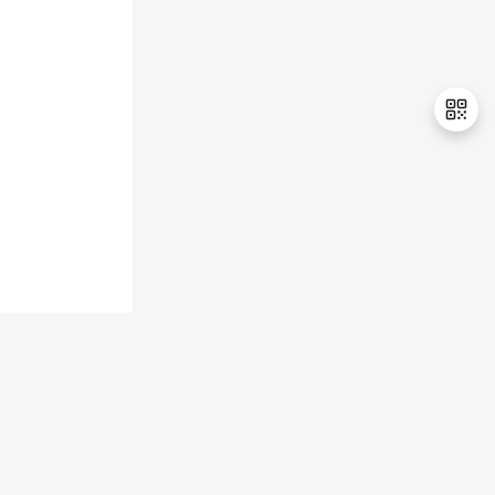
持
建
证
实
的
议
验
收
藏
退
出
登
录