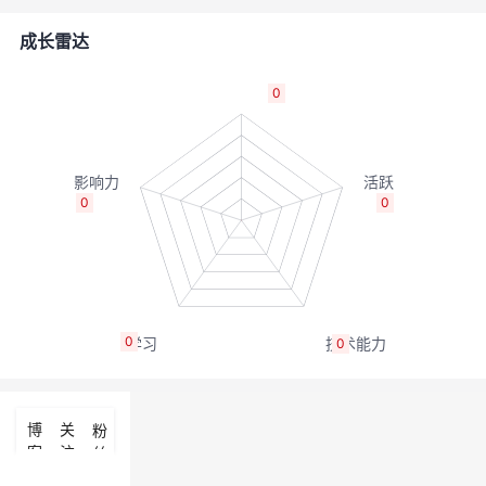
者
成长雷达
我
0
的
我
博
的
我
0
0
客
论
的
我
坛
圈
的
我
0
0
子
直
的
我
我
播
活
的
博
关
粉
客
注
丝
我
动
关
的