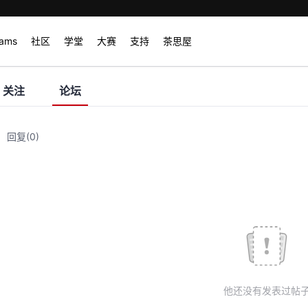
rams
社区
学堂
大赛
支持
茶思屋
关注
论坛
回复
(0)
他还没有发表过帖