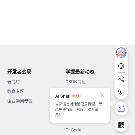
开发者变现
掌握最新动态
云商店
CSDN专区
教育专区
知乎
AI Shell
企业通用专区
开源中国
自然语言对话管理云资源，专
属免费Token额度，欢迎试
51CTO
用！
今日头条
GitCode