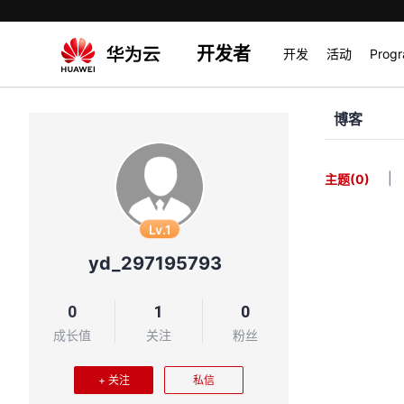
开发者
开发
活动
Prog
博客
|
主题
(0)
Lv.1
yd_297195793
0
1
0
成长值
关注
粉丝
+ 关注
私信