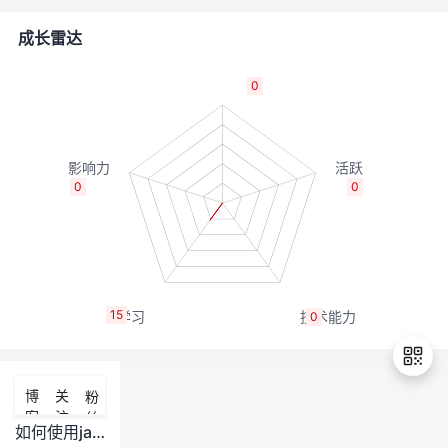
的
Programs
发
者
成长雷达
支
者
我
0
持
学
的
我
我
堂
博
的
我
0
0
的
我
客
论
的
我
我
技
的
坛
圈
的
我
的
我
15
0
术
云
子
直
的
我
课
的
我
支
声
播
活
的
程
认
的
我
博
关
粉
客
注
丝
持
建
动
关
证
实
的
如何使用java开发对openguass数据库的应用呢？
退