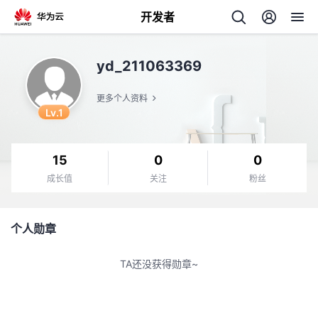
开发者
返
yd_211063369
回
更多个人资料
Lv.1
15
0
0
个
成长值
关注
粉丝
我
人
个人勋章
我
的
主
TA还没获得勋章~
我
的
开
页
我
的
开
发