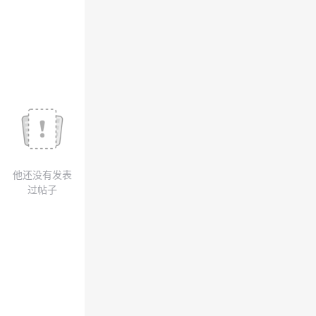
我
注
的
开
的
Programs
发
支
者
持
学
我
堂
他还没有发表
的
我
我
过帖子
技
的
的
我
术
云
课
的
我
支
声
程
认
的
我