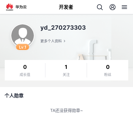
开发者
返
yd_270273303
回
更多个人资料
Lv.1
0
1
0
个
成长值
关注
粉丝
我
人
个人勋章
的
主
TA还没获得勋章~
开
页
发