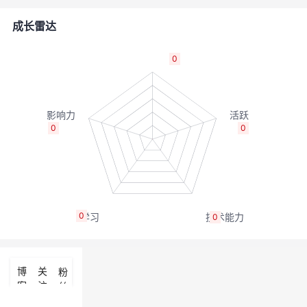
者
成长雷达
我
0
的
我
博
的
我
0
0
客
论
的
我
坛
圈
的
我
0
0
子
直
的
我
我
播
活
的
博
关
粉
客
注
丝
我
动
关
的