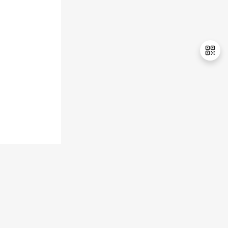
持
建
证
实
的
议
验
收
藏
退
出
登
录