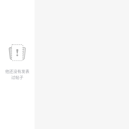
议
注
验
收
藏
他还没有发表
过帖子