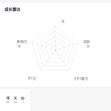
的
Programs
发
者
成长雷达
支
者
我
0
持
学
的
我
我
堂
博
的
我
0
3
的
我
客
论
的
我
我
技
的
坛
圈
的
我
的
我
0
0
术
云
子
直
的
我
课
的
我
支
声
播
活
的
程
认
的
我
博
关
粉
客
注
丝
持
建
动
关
证
实
的