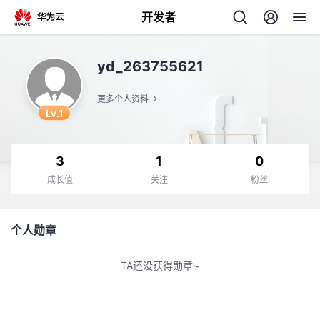
开发者
返
yd_263755621
回
更多个人资料
Lv.1
3
1
0
个
成长值
关注
粉丝
我
人
个人勋章
我
的
主
TA还没获得勋章~
我
的
开
页
我
的
开
发