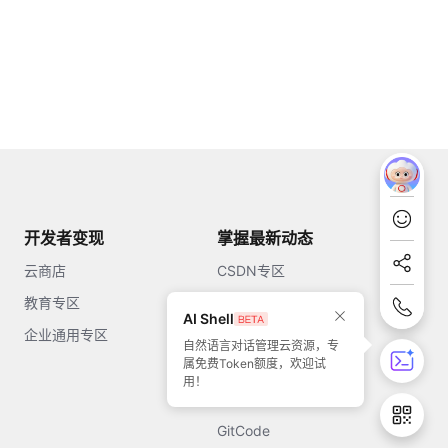
开发者变现
掌握最新动态
云商店
CSDN专区
教育专区
知乎
AI Shell
企业通用专区
开源中国
自然语言对话管理云资源，专
属免费Token额度，欢迎试
51CTO
用！
今日头条
GitCode