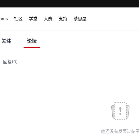
rams
社区
学堂
大赛
支持
茶思屋
关注
论坛
回复
(0)
他还没有发表过帖