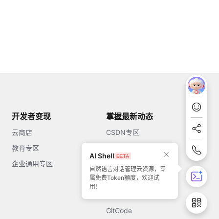
开发者变现
掌握最新动态
云商店
CSDN专区
教育专区
知乎
AI Shell
企业通用专区
开源中国
自然语言对话管理云资源，专
属免费Token额度，欢迎试
51CTO
用！
今日头条
GitCode