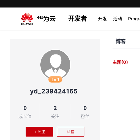
开发者
开发
活动
Prog
博客
|
主题
(0)
Lv.1
yd_239424165
0
2
0
成长值
关注
粉丝
+ 关注
私信