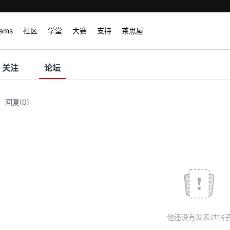
rams
社区
学堂
大赛
支持
茶思屋
关注
论坛
回复
(0)
他还没有发表过帖