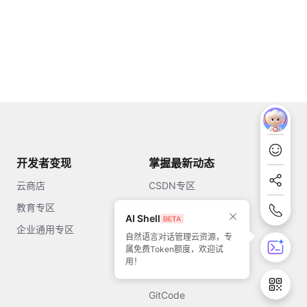
开发者变现
掌握最新动态
云商店
CSDN专区
教育专区
知乎
AI Shell
企业通用专区
开源中国
自然语言对话管理云资源，专
属免费Token额度，欢迎试
51CTO
用！
今日头条
GitCode