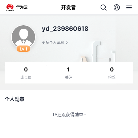
开发者
返
yd_239860618
回
更多个人资料
Lv.1
0
1
0
个
成长值
关注
粉丝
我
人
个人勋章
我
的
主
TA还没获得勋章~
我
的
开
页
我
的
开
发