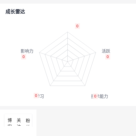
的
Programs
发
者
成长雷达
支
者
我
0
持
学
的
我
我
堂
博
的
我
0
0
的
我
客
论
的
我
我
技
的
坛
圈
的
我
的
我
0
0
术
云
子
直
的
我
课
的
我
支
声
播
活
的
程
认
的
我
博
关
粉
客
注
丝
持
建
动
关
证
实
的