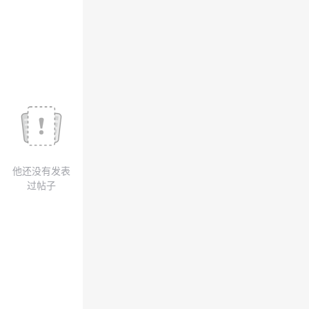
议
注
验
收
藏
他还没有发表
过帖子