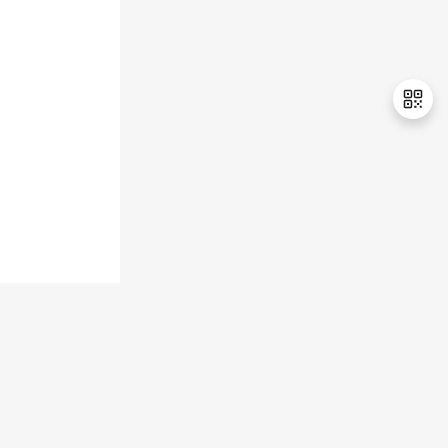
持
建
证
实
的
议
验
收
藏
退
出
登
录