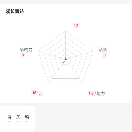
者
成长雷达
我
10
的
我
博
的
我
0
3
客
论
的
我
坛
圈
的
我
15
0
子
直
的
我
我
播
活
的
博
关
粉
客
注
丝
我
动
关
的