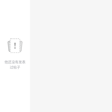
我
注
的
开
的
Programs
发
支
者
持
学
我
堂
他还没有发表
的
我
我
过帖子
技
的
的
我
术
云
课
的
我
支
声
程
认
的
我