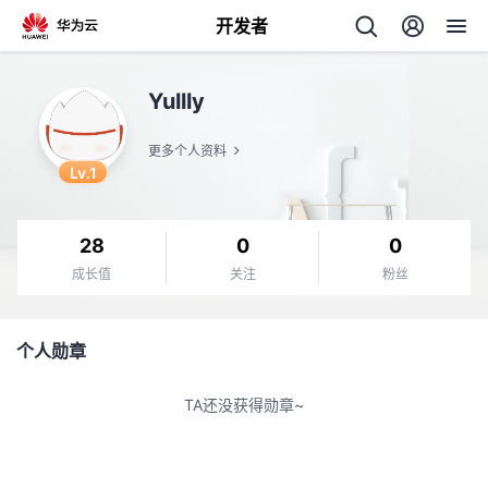
开发者
返
Yullly
回
更多个人资料
Lv.1
28
0
0
个
成长值
关注
粉丝
我
人
个人勋章
的
主
TA还没获得勋章~
开
页
发