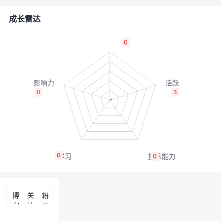
者
成长雷达
我
0
的
我
博
的
我
0
3
客
论
的
我
坛
圈
的
我
0
0
子
直
的
我
我
播
活
的
博
关
粉
客
注
丝
我
动
关
的