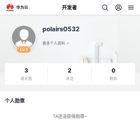
开发者
返
polairs0532
回
更多个人资料
Lv.1
3
2
0
个
成长值
关注
粉丝
我
人
个人勋章
的
主
TA还没获得勋章~
开
页
发