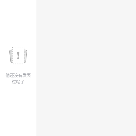
我
注
的
开
的
Programs
发
支
者
持
学
我
堂
他还没有发表
的
我
我
过帖子
技
的
的
我
术
云
课
的
我
支
声
程
认
的
我