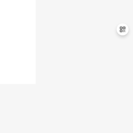
持
建
证
实
的
议
验
收
藏
退
出
登
录