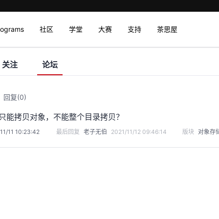
rograms
社区
学堂
大赛
支持
茶思屋
关注
论坛
回复
(0)
是否只能拷贝对象，不能整个目录拷贝？
11/11 10:23:42
最后回复
老子无伯
2021/11/12 09:46:14
版块
对象存