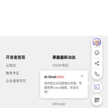
开发者变现
掌握最新动态
云商店
CSDN专区
教育专区
知乎
AI Shell
企业通用专区
开源中国
自然语言对话管理云资源，专
属免费Token额度，欢迎试
51CTO
用！
今日头条
GitCode