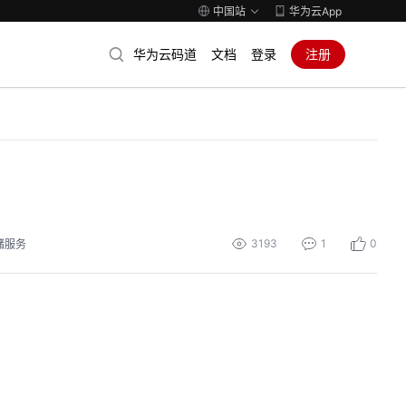
中国站
华为云App
华为云码道
文档
登录
注册
3193
1
0
储服务