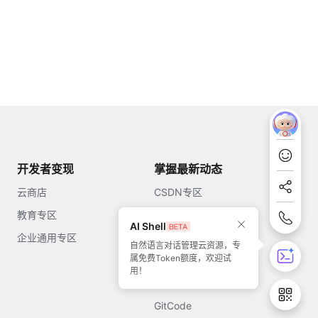
开发者变现
掌握最新动态
云商店
CSDN专区
教育专区
知乎
AI Shell
企业通用专区
开源中国
自然语言对话管理云资源，专
属免费Token额度，欢迎试
51CTO
用！
今日头条
GitCode