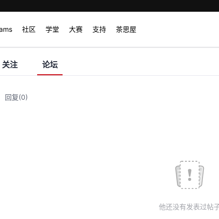
rams
社区
学堂
大赛
支持
茶思屋
关注
论坛
回复
(0)
他还没有发表过帖