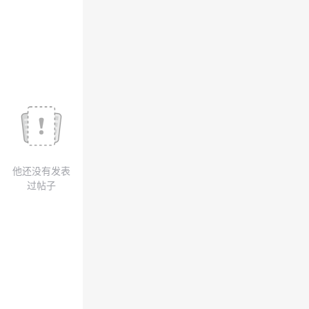
议
注
验
收
藏
他还没有发表
过帖子