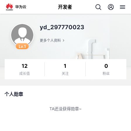
开发者
返
yd_297770023
回
更多个人资料
Lv.1
12
1
0
个
成长值
关注
粉丝
我
人
个人勋章
我
的
主
TA还没获得勋章~
我
的
开
页
我
的
开
发