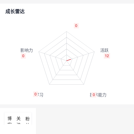
的
Programs
发
者
成长雷达
支
者
我
0
持
学
的
我
我
堂
博
的
我
0
12
的
我
客
论
的
我
我
技
的
坛
圈
的
我
的
我
0
0
术
云
子
直
的
我
课
的
我
支
声
播
活
的
程
认
的
我
博
关
粉
客
注
丝
持
建
动
关
证
实
的