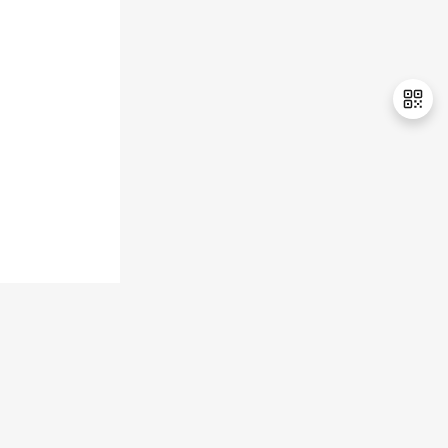
持
建
证
实
的
议
验
收
藏
退
出
登
录