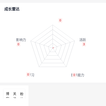
者
成长雷达
我
0
的
我
博
的
我
0
3
客
论
的
我
坛
圈
的
我
0
0
子
直
的
我
我
播
活
的
博
关
粉
客
注
丝
我
动
关
的