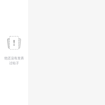
我
注
的
开
的
Programs
发
支
者
持
学
我
堂
他还没有发表
的
我
我
过帖子
技
的
的
我
术
云
课
的
我
支
声
程
认
的
我