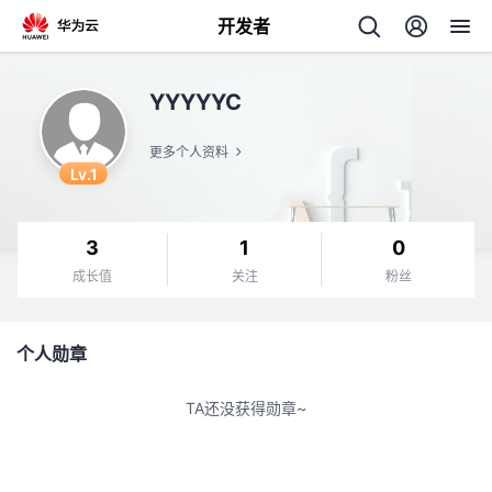
开发者
返
YYYYYC
回
更多个人资料
Lv.1
3
1
0
个
成长值
关注
粉丝
我
人
个人勋章
的
主
TA还没获得勋章~
开
页
发