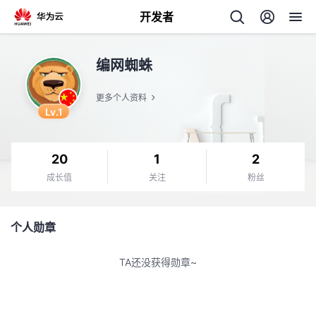
开发者
返
编网蜘蛛
回
更多个人资料
Lv.1
20
1
2
个
成长值
关注
粉丝
我
人
个人勋章
的
主
TA还没获得勋章~
开
页
发