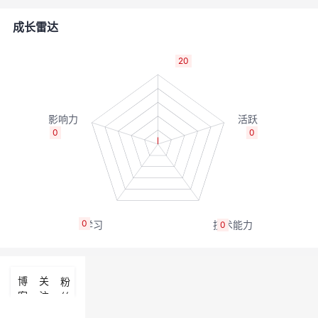
者
成长雷达
我
20
的
我
博
的
我
0
0
客
论
的
我
坛
圈
的
我
0
0
子
直
的
我
我
播
活
的
博
关
粉
客
注
丝
我
动
关
的