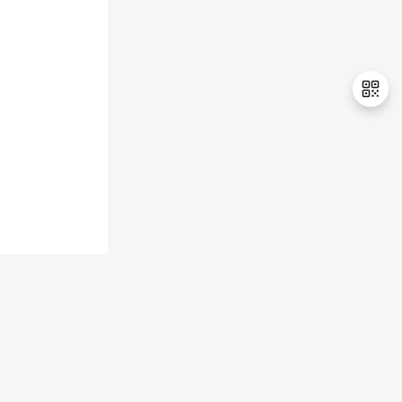
持
建
证
实
的
议
验
收
藏
退
出
登
录