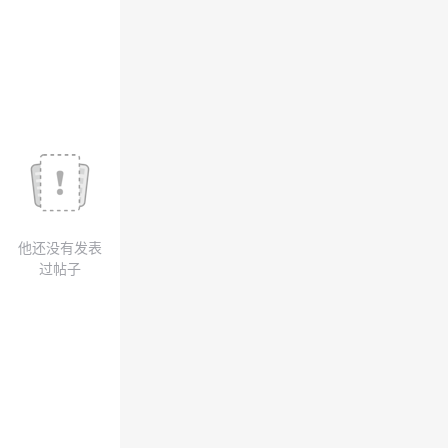
我
注
的
开
的
Programs
发
支
者
持
学
我
堂
他还没有发表
的
我
我
过帖子
技
的
的
我
术
云
课
的
我
支
声
程
认
的
我