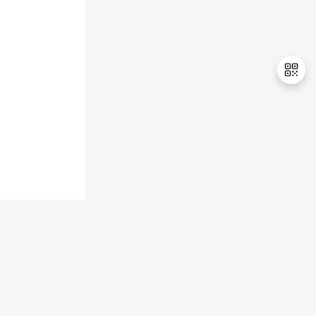
持
建
证
实
的
议
验
收
藏
退
出
登
录