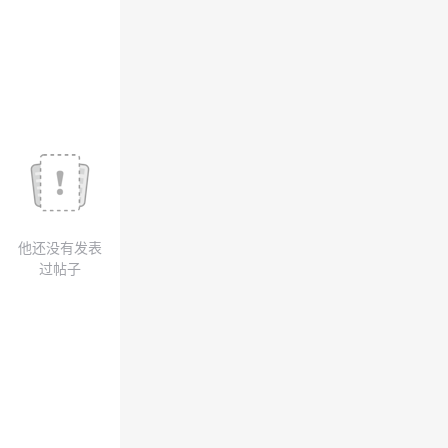
我
注
的
开
的
Programs
发
支
者
持
学
我
堂
他还没有发表
的
我
我
过帖子
技
的
的
我
术
云
课
的
我
支
声
程
认
的
我