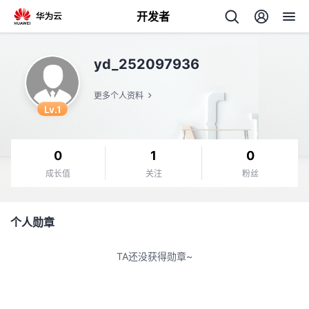
开发者
返
yd_252097936
回
更多个人资料
Lv.1
0
1
0
个
成长值
关注
粉丝
我
人
个人勋章
的
主
TA还没获得勋章~
开
页
发