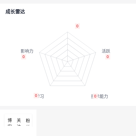
者
成长雷达
我
0
的
我
博
的
我
0
0
客
论
的
我
坛
圈
的
我
0
0
子
直
的
我
我
播
活
的
博
关
粉
客
注
丝
我
动
关
的