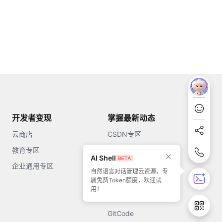
开发者变现
掌握最新动态
云商店
CSDN专区
教育专区
知乎
AI Shell
企业通用专区
开源中国
自然语言对话管理云资源，专
属免费Token额度，欢迎试
51CTO
用！
今日头条
GitCode