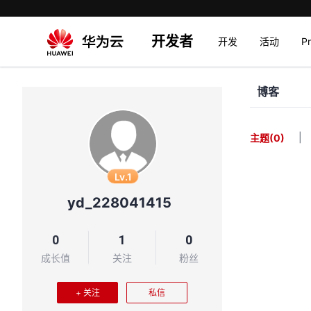
开发者
开发
活动
P
博客
|
主题
(0)
Lv.1
yd_228041415
0
1
0
成长值
关注
粉丝
+ 关注
私信