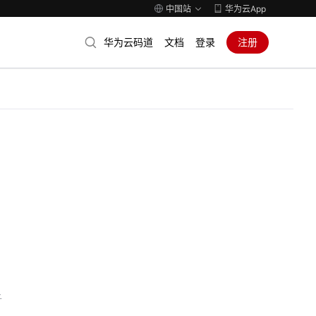
中国站
华为云App
华为云码道
文档
登录
注册
子