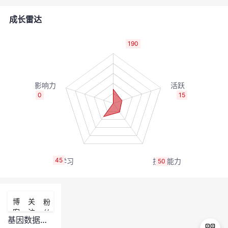
的
Programs
发
者
成长雷达
支
者
我
190
持
学
的
我
我
堂
博
的
我
0
15
的
我
客
论
的
我
我
技
的
坛
圈
的
我
的
我
45
50
术
云
子
直
的
我
课
的
我
支
声
播
活
的
程
认
的
我
博
关
粉
客
注
丝
持
建
动
关
证
实
的
基因数据分析软件迁移-Kobas3