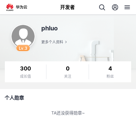
开发者
返
phluo
回
更多个人资料
Lv.3
300
0
4
个
成长值
关注
粉丝
我
人
个人勋章
我
的
主
TA还没获得勋章~
我
的
开
页
我
的
开
发