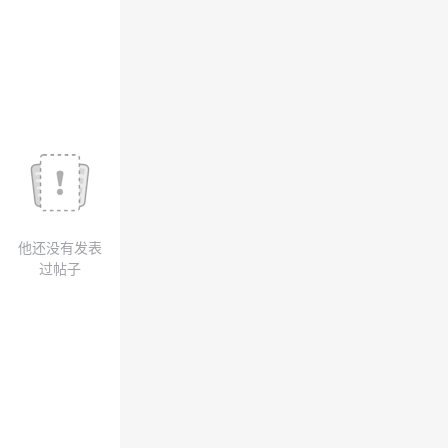
我
注
的
开
的
Programs
发
支
者
持
学
我
堂
他还没有发表
的
我
我
过帖子
技
的
的
我
术
云
课
的
我
支
声
程
认
的
我