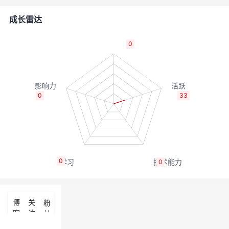
者
成长雷达
我
0
的
我
博
的
我
0
33
客
论
的
我
坛
圈
的
我
0
0
子
直
的
我
我
播
活
的
博
关
粉
客
注
丝
我
动
关
的