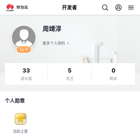
开发者
返
周靖淳
回
更多个人资料
Lv.1
33
5
0
个
成长值
关注
粉丝
我
人
个人勋章
的
主
开
页
活跃之星
发