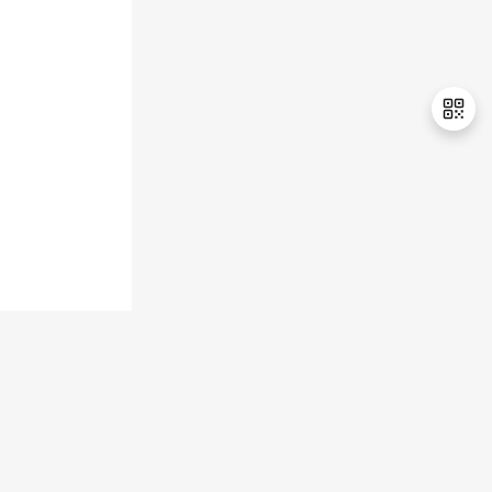
持
建
证
实
的
议
验
收
藏
退
出
登
录