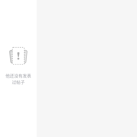
我
注
的
开
的
Programs
发
支
者
持
学
我
堂
他还没有发表
的
我
我
过帖子
技
的
的
我
术
云
课
的
我
支
声
程
认
的
我