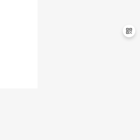
持
建
证
实
的
议
验
收
藏
退
出
登
录