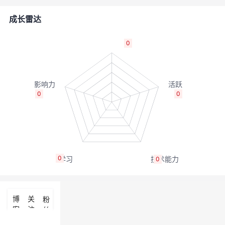
者
成长雷达
我
0
的
我
博
的
我
0
0
客
论
的
我
坛
圈
的
我
0
0
子
直
的
我
我
播
活
的
博
关
粉
客
注
丝
我
动
关
的