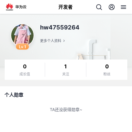
开发者
返
hw47559264
回
更多个人资料
Lv.1
0
1
0
个
成长值
关注
粉丝
我
人
个人勋章
的
主
TA还没获得勋章~
开
页
发