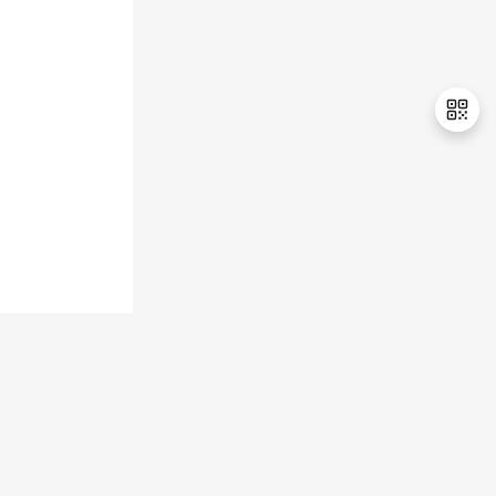
持
建
证
实
的
议
验
收
藏
退
出
登
录