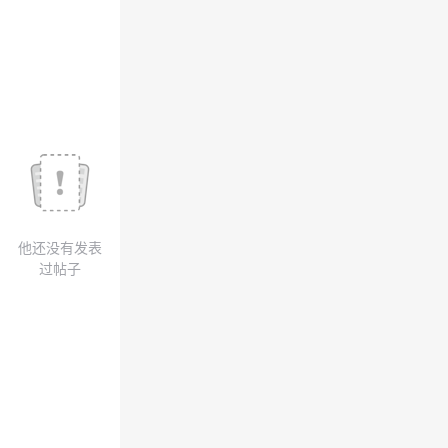
我
注
的
开
的
Programs
发
支
者
持
学
我
堂
他还没有发表
的
我
我
过帖子
技
的
的
我
术
云
课
的
我
支
声
程
认
的
我