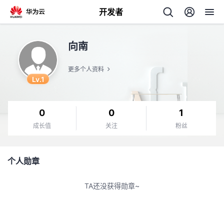
开发者
返
向南
回
更多个人资料
Lv.1
0
0
1
个
成长值
关注
粉丝
我
人
个人勋章
的
主
TA还没获得勋章~
开
页
发