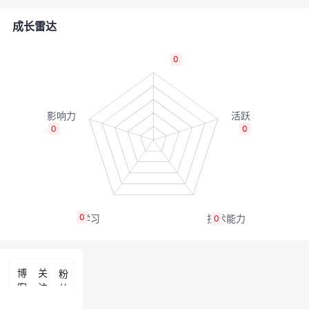
者
成长雷达
我
0
的
我
博
的
我
0
0
客
论
的
我
坛
圈
的
我
0
0
子
直
的
我
我
播
活
的
博
关
粉
客
注
丝
我
动
关
的