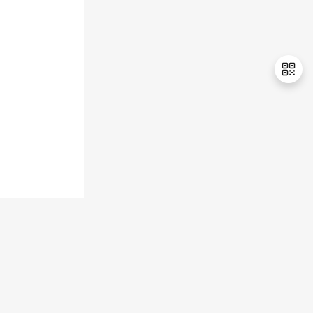
持
建
证
实
的
议
验
收
藏
退
出
登
录