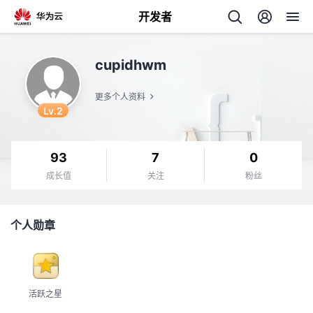
开发者
返
cupidhwm
回
更多个人资料
Lv.2
93
7
0
个
成长值
关注
粉丝
我
人
个人勋章
的
主
开
页
活跃之星
发