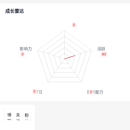
者
成长雷达
我
0
的
我
博
的
我
0
93
客
论
的
我
坛
圈
的
我
0
0
子
直
的
我
我
播
活
的
博
关
粉
客
注
丝
我
动
关
的