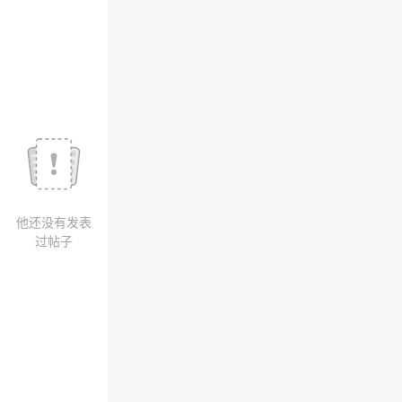
我
注
的
开
的
Programs
发
支
者
持
学
我
堂
他还没有发表
的
我
我
过帖子
技
的
的
我
术
云
课
的
我
支
声
程
认
的
我