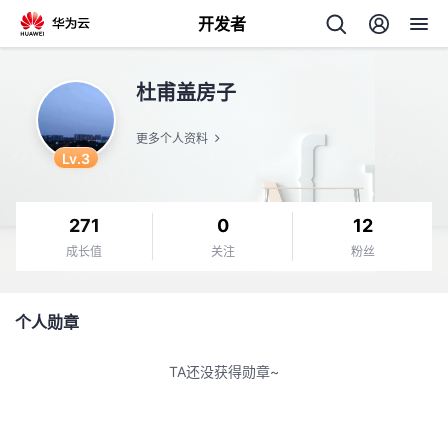
开发者
返
杜甫盖房子
回
更多个人资料
Lv.3
271
0
12
个
成长值
关注
粉丝
我
人
个人勋章
的
主
TA还没获得勋章~
开
页
发