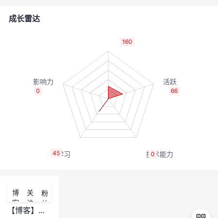
者
成长雷达
我
160
的
我
博
的
我
0
66
客
论
的
我
坛
圈
的
我
45
0
子
直
的
我
我
播
活
的
博
关
粉
客
注
丝
我
动
关
的
【博客】博客审核中