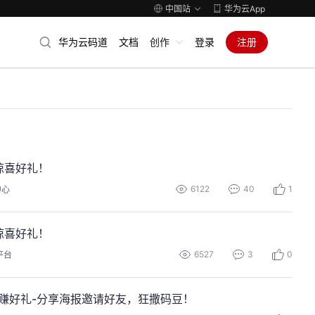
中国站
华为云App
华为云码道
文档
创作
登录
注册
等惊喜好礼！
6122
40
1
中心
等惊喜好礼！
6527
3
0
平台
云上编码赚好礼-分享海报邀请好友，狂撒码豆！