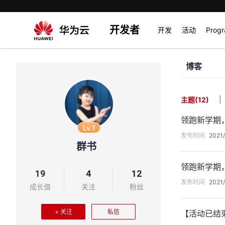
开发者
开发
活动
Prog
博客
|
主题
(12)
领跑新学期，
Lv.1
发布时间
2021/
群书
领跑新学期，
19
4
12
发布时间
2021/
成长值
关注
粉丝
+ 关注
私信
【活动已结束