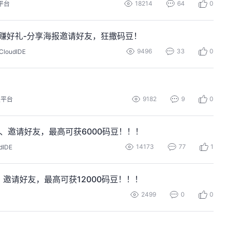
18214
64
0
平台
云上编码赚好礼-分享海报邀请好友，狂撒码豆！
9496
33
0
CloudIDE
9182
9
0
发平台
海报、邀请好友，最高可获6000码豆！！！
14173
77
1
dIDE
、邀请好友，最高可获12000码豆！！！
2499
0
0