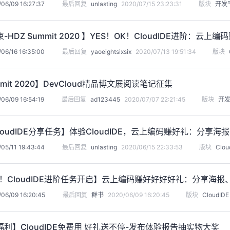
06/09 16:27:37
最后回复
unlasting
2020/07/15 23:23:31
版块
开发
-HDZ Summit 2020 】YES！OK！CloudIDE进阶：
06/16 16:35:00
最后回复
yaoeightsixsix
2020/07/13 19:51:34
版块
mmit 2020】DevCloud精品博文展阅读笔记征集
06/09 16:54:19
最后回复
ad123445
2020/07/07 22:21:45
版块
开
loudIDE分享任务】体验CloudIDE，云上编码赚好礼：分享
05/11 19:43:44
最后回复
unlasting
2020/06/15 22:33:53
版块
Clou
K！CloudIDE进阶任务开启】云上编码赚好好好好礼：分享海报
06/09 16:20:45
最后回复
群书
2020/06/09 16:20:45
版块
CloudIDE
利】CloudIDE免费用 好礼送不停-发布体验报告抽实物大奖