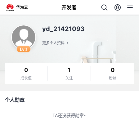
开发者
返
yd_21421093
回
更多个人资料
Lv.1
0
1
0
个
成长值
关注
粉丝
我
人
个人勋章
的
主
TA还没获得勋章~
开
页
发