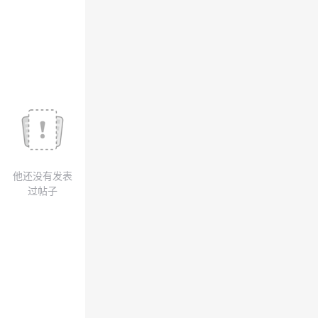
我
注
的
开
的
Programs
发
支
者
持
学
我
堂
他还没有发表
的
我
我
过帖子
技
的
的
我
术
云
课
的
我
支
声
程
认
的
我