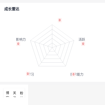
者
成长雷达
我
0
的
我
博
的
我
0
0
客
论
的
我
坛
圈
的
我
0
0
子
直
的
我
我
播
活
的
博
关
粉
客
注
丝
我
动
关
的