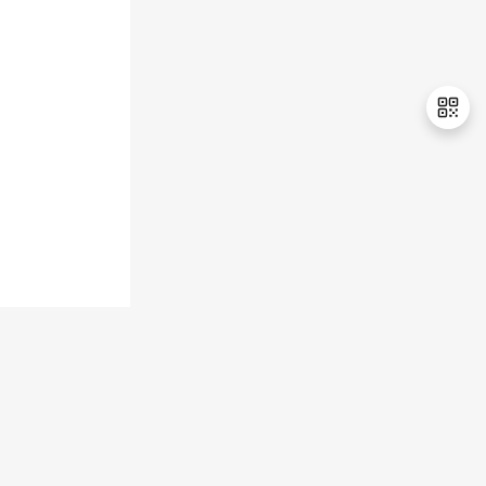
持
建
证
实
的
议
验
收
藏
退
出
登
录