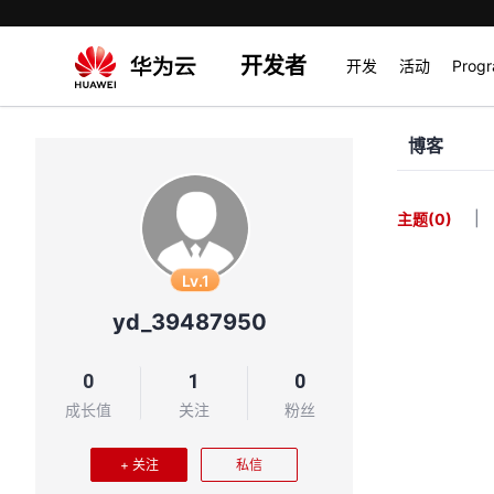
开发者
开发
活动
Prog
博客
|
主题
(0)
Lv.1
yd_39487950
0
1
0
成长值
关注
粉丝
+ 关注
私信