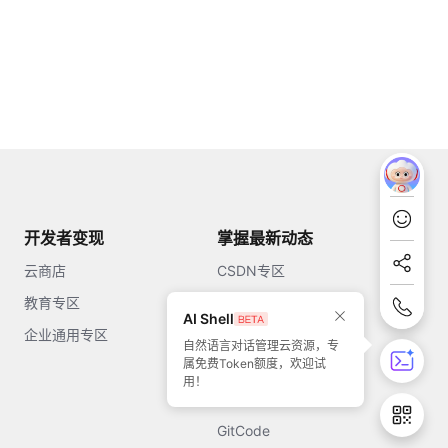
开发者变现
掌握最新动态
云商店
CSDN专区
教育专区
知乎
AI Shell
企业通用专区
开源中国
自然语言对话管理云资源，专
属免费Token额度，欢迎试
51CTO
用！
今日头条
GitCode