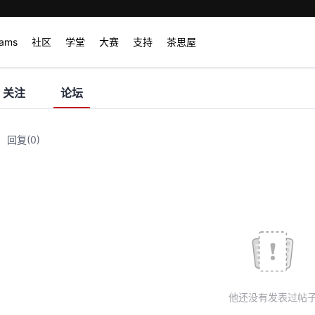
rams
社区
学堂
大赛
支持
茶思屋
关注
论坛
回复
(0)
他还没有发表过帖