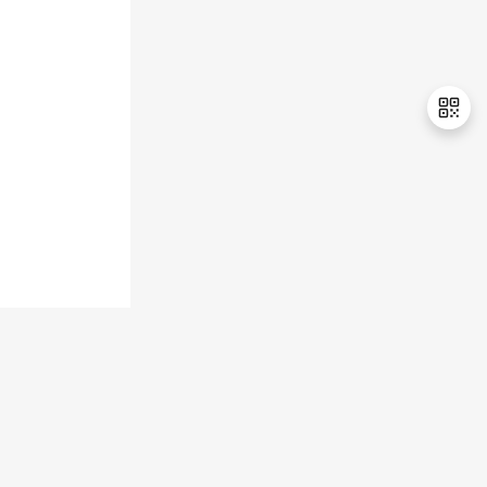
持
建
证
实
的
议
验
收
藏
退
出
登
录