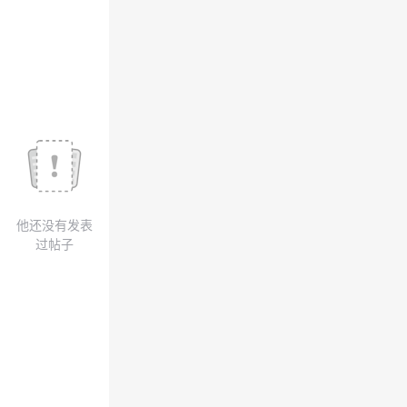
我
注
的
开
的
Programs
发
支
者
持
学
我
堂
他还没有发表
的
我
我
过帖子
技
的
的
我
术
云
课
的
我
支
声
程
认
的
我