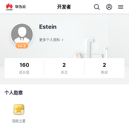
开发者
返
Estein
回
更多个人资料
Lv.2
160
2
2
个
成长值
关注
粉丝
我
人
个人勋章
的
主
开
页
活跃之星
发