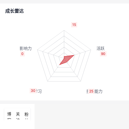
者
成长雷达
我
15
的
我
博
的
我
0
90
客
论
的
我
坛
圈
的
我
30
25
子
直
的
我
我
播
活
的
博
关
粉
客
注
丝
我
动
关
的