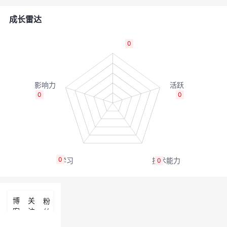
者
成长雷达
我
0
的
我
博
的
我
0
0
客
论
的
我
坛
圈
的
我
0
0
子
直
的
我
我
播
活
的
博
关
粉
客
注
丝
我
动
关
的