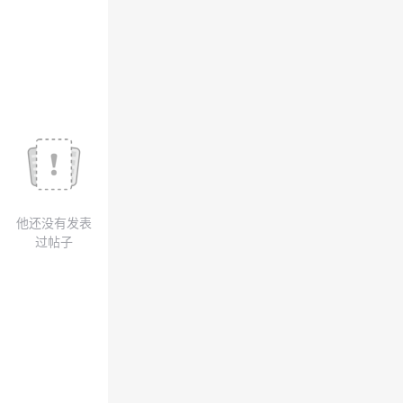
我
注
的
开
的
Programs
发
支
者
持
学
我
堂
他还没有发表
的
我
我
过帖子
技
的
的
我
术
云
课
的
我
支
声
程
认
的
我