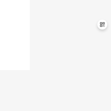
持
建
证
实
的
议
验
收
藏
退
出
登
录