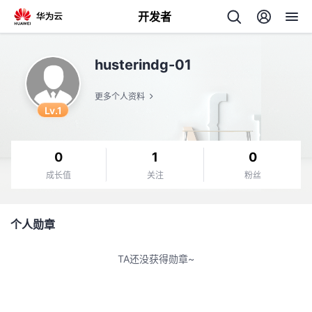
开发者
返
husterindg-01
回
更多个人资料
Lv.1
0
1
0
个
成长值
关注
粉丝
我
人
个人勋章
的
主
TA还没获得勋章~
开
页
发