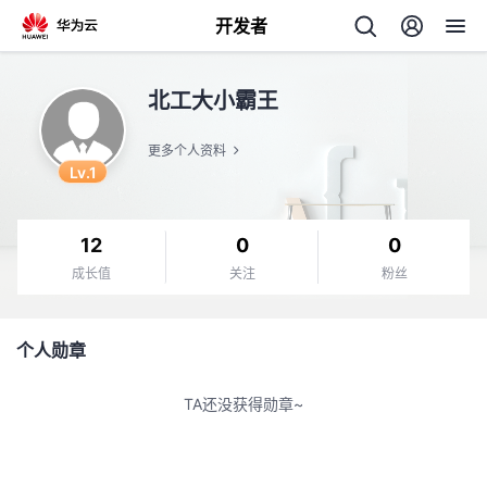
开发者
返
北工大小霸王
回
更多个人资料
Lv.1
12
0
0
个
成长值
关注
粉丝
我
人
个人勋章
我
的
主
TA还没获得勋章~
我
的
开
页
我
的
开
发