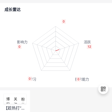
的
Programs
发
者
成长雷达
支
者
我
0
持
学
的
我
我
堂
博
的
我
0
12
的
我
客
论
的
我
我
技
的
坛
圈
的
我
的
我
0
0
术
云
子
直
的
我
课
的
我
支
声
播
活
的
程
认
的
我
博
关
粉
客
注
丝
持
建
动
关
证
实
的
【趁热打“贴”】关于厂商信息配置，并不是很理解。请问各位给说一下
退