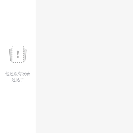
议
注
验
收
藏
他还没有发表
过帖子