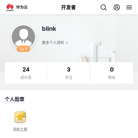
开发者
返
blink
回
更多个人资料
Lv.1
24
3
0
个
成长值
关注
粉丝
我
人
个人勋章
我
的
主
我
的
开
页
活跃之星
我
的
开
发