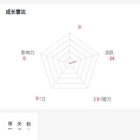
的
Programs
发
者
成长雷达
支
者
我
0
持
学
的
我
我
堂
博
的
我
0
24
的
我
客
论
的
我
我
技
的
坛
圈
的
我
的
我
0
0
术
云
子
直
的
我
课
的
我
支
声
播
活
的
程
认
的
我
博
关
粉
客
注
丝
持
建
动
关
证
实
的