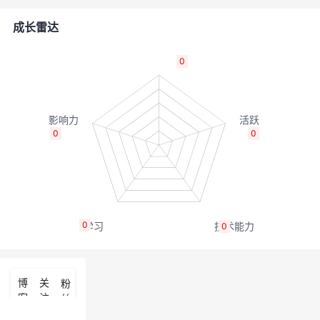
者
成长雷达
我
0
的
我
博
的
我
0
0
客
论
的
我
坛
圈
的
我
0
0
子
直
的
我
我
播
活
的
博
关
粉
客
注
丝
我
动
关
的