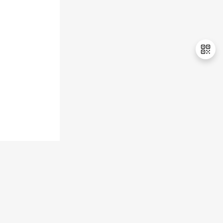
持
建
证
实
的
议
验
收
藏
退
出
登
录