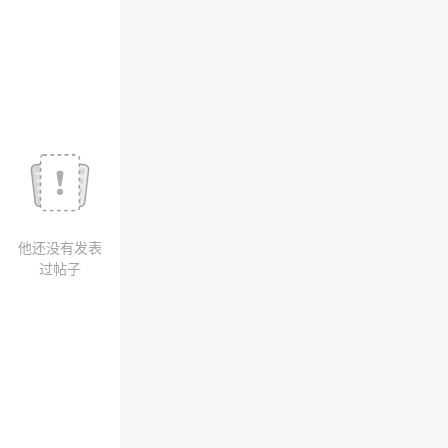
我
注
的
开
的
Programs
发
支
者
持
学
我
堂
他还没有发表
的
我
我
过帖子
技
的
的
我
术
云
课
的
我
支
声
程
认
的
我