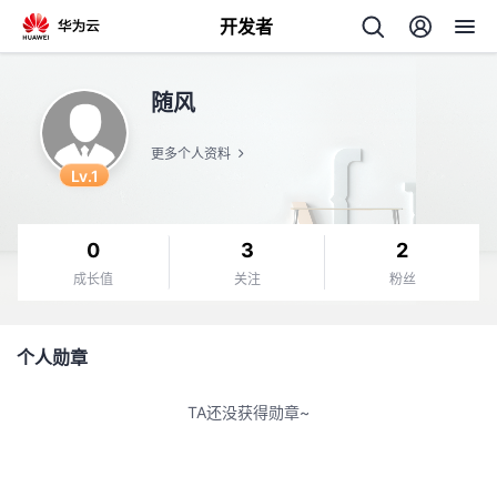
开发者
返
随风
回
更多个人资料
Lv.1
0
3
2
个
成长值
关注
粉丝
我
人
个人勋章
的
主
TA还没获得勋章~
开
页
发