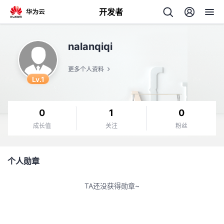
开发者
返
nalanqiqi
回
更多个人资料
Lv.1
0
1
0
个
成长值
关注
粉丝
我
人
个人勋章
的
主
TA还没获得勋章~
开
页
发