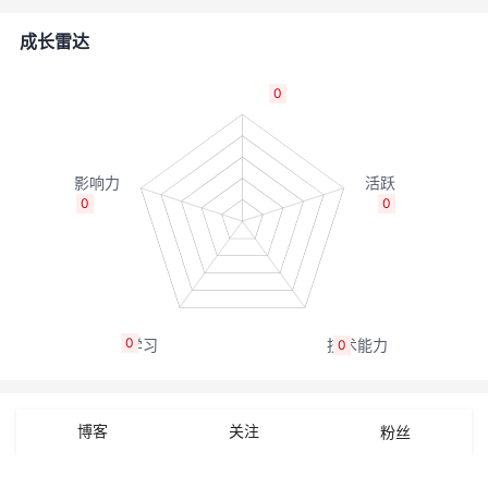
者
成长雷达
我
0
的
我
博
的
我
0
0
客
论
的
我
坛
圈
的
我
0
0
子
直
的
我
我
播
活
的
博客
关注
粉丝
我
动
关
的