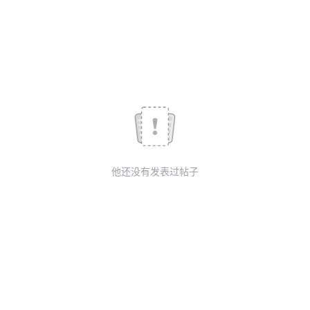
我
注
的
开
的
Programs
发
支
者
持
学
我
堂
他还没有发表过帖子
的
我
我
技
的
的
我
术
云
课
的
我
支
声
程
认
的
我