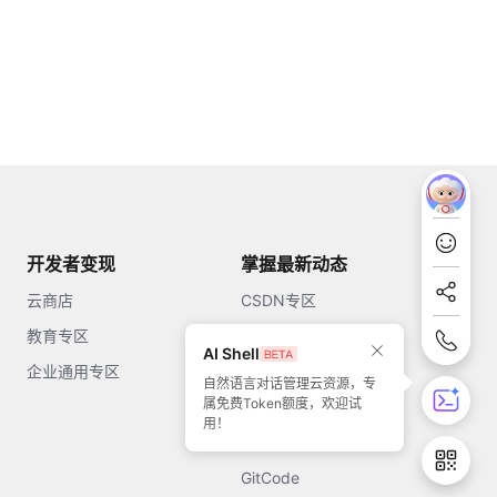
开发者变现
掌握最新动态
云商店
CSDN专区
教育专区
知乎
AI Shell
企业通用专区
开源中国
自然语言对话管理云资源，专
属免费Token额度，欢迎试
51CTO
用！
今日头条
GitCode