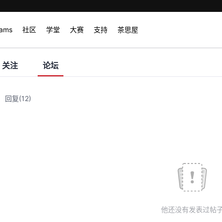
rams
社区
学堂
大赛
支持
茶思屋
关注
论坛
回复
(12)
他还没有发表过帖