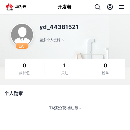
开发者
返
yd_44381521
回
更多个人资料
Lv.1
0
1
0
个
成长值
关注
粉丝
我
人
个人勋章
我
的
主
TA还没获得勋章~
我
的
开
页
我
的
开
发