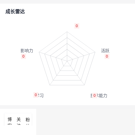
的
Programs
发
者
成长雷达
支
者
我
0
持
学
的
我
我
堂
博
的
我
0
0
的
我
客
论
的
我
我
技
的
坛
圈
的
我
的
我
0
0
术
云
子
直
的
我
课
的
我
支
声
播
活
的
程
认
的
我
博
关
粉
客
注
丝
持
建
动
关
证
实
的