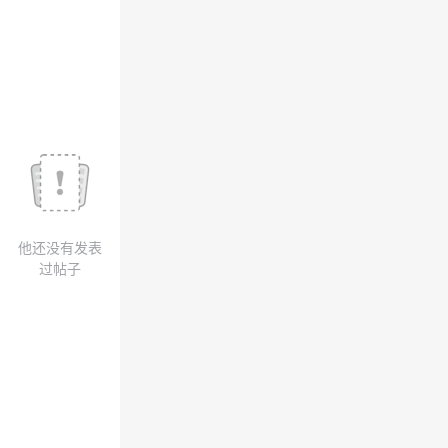
议
注
验
收
藏
他还没有发表
过帖子