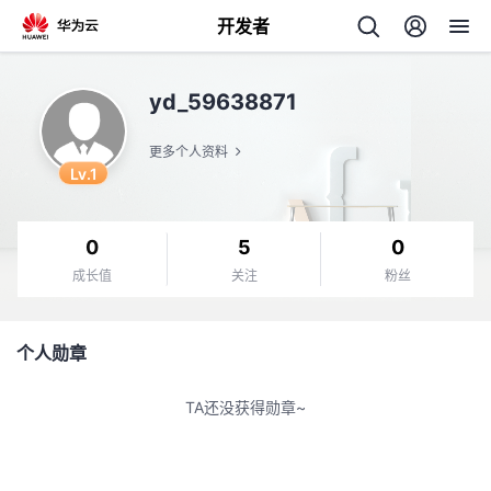
开发者
返
yd_59638871
回
更多个人资料
Lv.1
0
5
0
个
成长值
关注
粉丝
我
人
个人勋章
我
的
主
TA还没获得勋章~
我
的
开
页
我
的
开
发