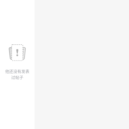
议
注
验
收
藏
他还没有发表
过帖子