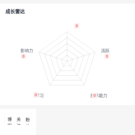
的
Programs
发
者
成长雷达
支
者
我
0
持
学
的
我
我
堂
博
的
我
0
0
的
我
客
论
的
我
我
技
的
坛
圈
的
我
的
我
0
0
术
云
子
直
的
我
课
的
我
支
声
播
活
的
程
认
的
我
博
关
粉
客
注
丝
持
建
动
关
证
实
的