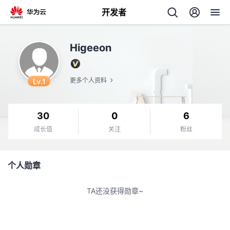
开发者
返
Higeeon
回
Lv.1
更多个人资料
30
0
6
个
成长值
关注
粉丝
我
人
个人勋章
的
主
TA还没获得勋章~
开
页
发