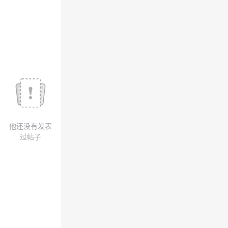
我
注
的
开
的
Programs
发
支
者
持
学
我
堂
他还没有发表
的
我
我
过帖子
技
的
的
我
术
云
课
的
我
支
声
程
认
的
我