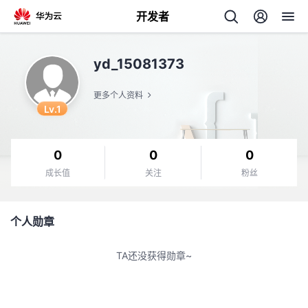
开发者
返
yd_15081373
回
更多个人资料
Lv.1
0
0
0
个
成长值
关注
粉丝
我
人
个人勋章
的
主
TA还没获得勋章~
开
页
发