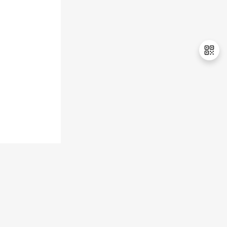
持
建
证
实
的
议
验
收
藏
退
出
登
录