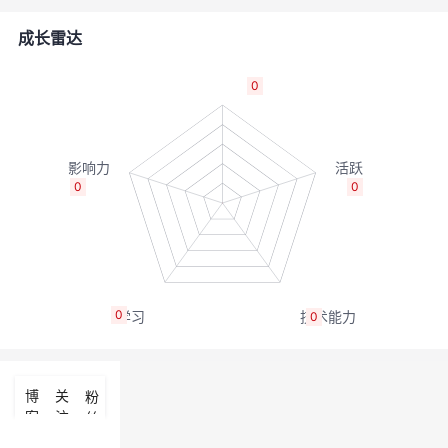
者
成长雷达
我
0
的
我
博
的
我
0
0
客
论
的
我
坛
圈
的
我
0
0
子
直
的
我
我
播
活
的
博
关
粉
客
注
丝
我
动
关
的