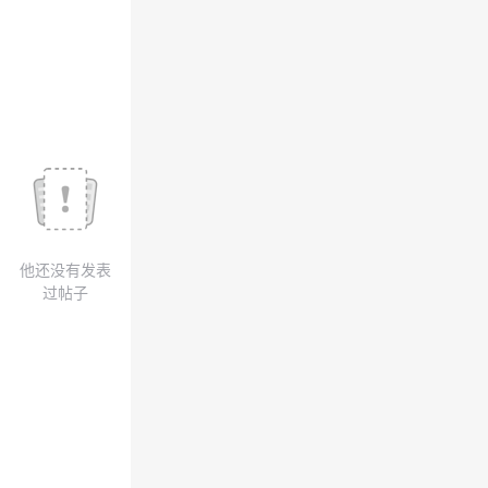
我
注
的
开
的
Programs
发
支
者
持
学
我
堂
他还没有发表
的
我
我
过帖子
技
的
的
我
术
云
课
的
我
支
声
程
认
的
我