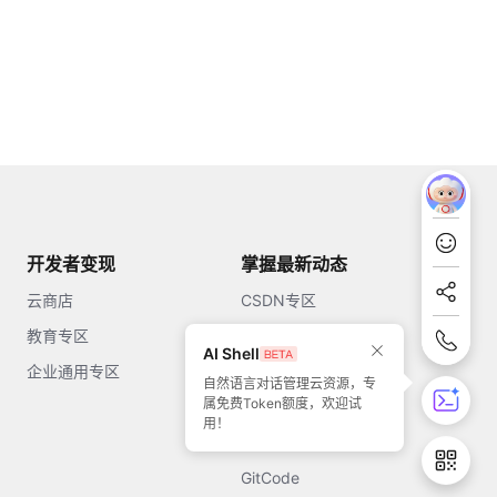
开发者变现
掌握最新动态
云商店
CSDN专区
教育专区
知乎
AI Shell
企业通用专区
开源中国
自然语言对话管理云资源，专
属免费Token额度，欢迎试
51CTO
用！
今日头条
GitCode