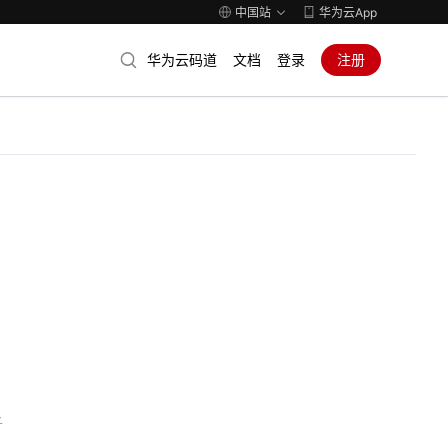
中国站
华为云App
华为云码道
文档
登录
注册
子