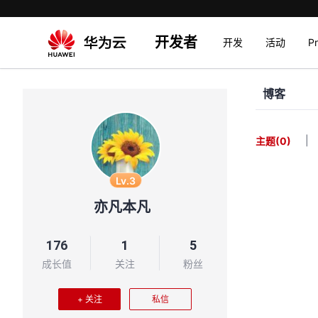
开发者
开发
活动
P
博客
|
主题
(0)
Lv.3
亦凡本凡
176
1
5
成长值
关注
粉丝
+ 关注
私信