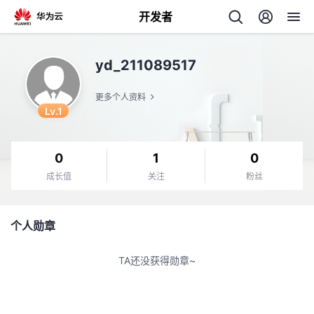
开发者
返
yd_211089517
回
更多个人资料
Lv.1
0
1
0
个
成长值
关注
粉丝
我
人
个人勋章
我
的
主
TA还没获得勋章~
我
的
开
页
我
的
开
发