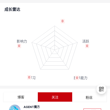
的
Programs
发
者
成长雷达
支
者
我
0
持
学
的
我
我
堂
博
的
我
0
0
的
我
客
论
的
我
我
技
的
坛
圈
的
我
的
我
0
0
术
云
子
直
的
我
课
的
我
支
声
播
活
的
程
认
的
我
博客
关注
粉丝
持
建
动
关
证
实
的
AGENT魔方
退