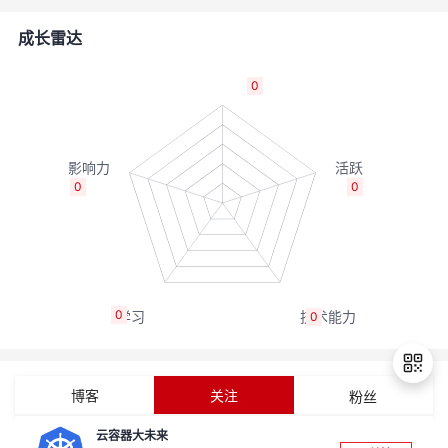
者
成长雷达
我
0
的
我
博
的
我
0
0
客
论
的
我
坛
圈
的
我
0
0
子
直
的
我
我
播
活
的
博客
关注
粉丝
我
动
关
的
云容器大未来
退