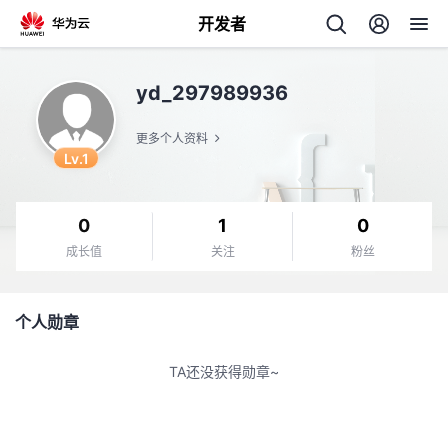
开发者
返
yd_297989936
回
更多个人资料
Lv.1
0
1
0
个
成长值
关注
粉丝
我
人
个人勋章
的
主
TA还没获得勋章~
开
页
发