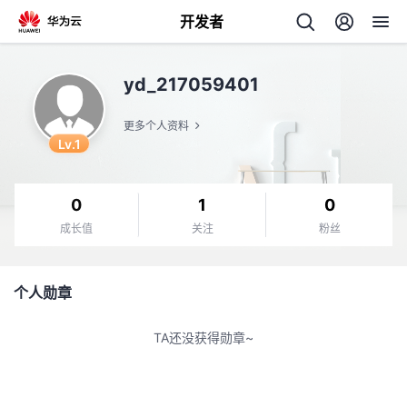
开发者
返
yd_217059401
回
更多个人资料
Lv.1
0
1
0
个
成长值
关注
粉丝
我
人
个人勋章
的
主
TA还没获得勋章~
开
页
发