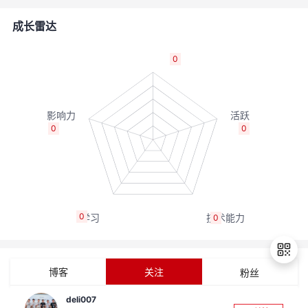
者
成长雷达
我
0
的
我
博
的
我
0
0
客
论
的
我
坛
圈
的
我
0
0
子
直
的
我
我
播
活
的
博客
关注
粉丝
我
动
关
的
deli007
退