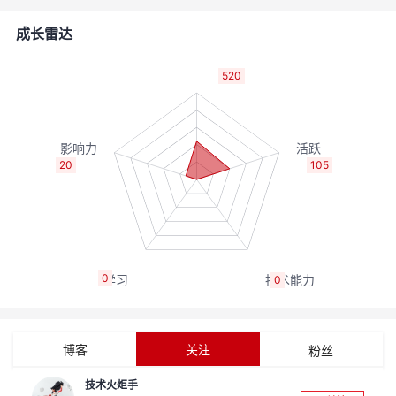
者
成长雷达
我
520
的
我
博
的
我
20
105
客
论
的
我
坛
圈
的
我
0
0
子
直
的
我
我
播
活
的
博客
关注
粉丝
我
动
关
的
技术火炬手