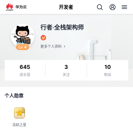
开发者
返
行者·全栈架构师
回
Lv.4
更多个人资料
645
3
10
个
成长值
关注
粉丝
我
人
个人勋章
的
主
开
页
活跃之星
发