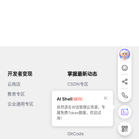
开发者变现
掌握最新动态
云商店
CSDN专区
教育专区
知乎
AI Shell
企业通用专区
开源中国
自然语言对话管理云资源，专
属免费Token额度，欢迎试
51CTO
用！
今日头条
GitCode