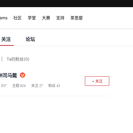
rams
社区
学堂
大赛
支持
茶思屋
关注
论坛
|
Ta的粉丝
(
0
)
州司马懿
+ 关注
客
837
主题
824
关注
27
粉丝
43