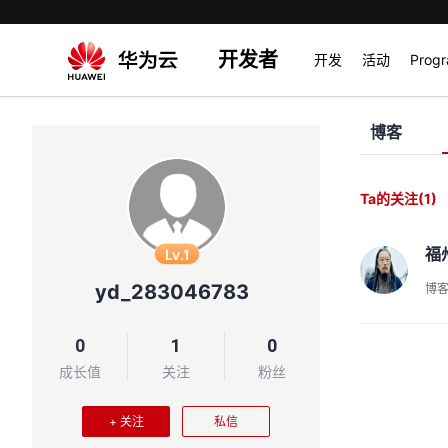
开发者
开发
活动
Prog
博客
Ta的关注
(1)
福
Lv.1
yd_283046783
博
0
1
0
成长值
关注
粉丝
+ 关注
私信