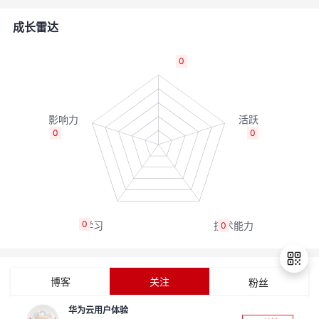
者
成长雷达
我
0
的
我
博
的
我
0
0
客
论
的
我
坛
圈
的
我
0
0
子
直
的
我
我
播
活
的
博客
关注
粉丝
我
动
关
的
华为云用户体验
退