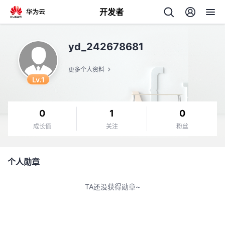
开发者
返
yd_242678681
回
更多个人资料
Lv.1
0
1
0
个
成长值
关注
粉丝
我
人
个人勋章
的
主
TA还没获得勋章~
开
页
发