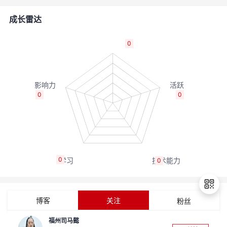
的
Programs
发
者
成长雷达
支
者
我
0
持
学
的
我
我
堂
博
的
我
0
0
的
我
客
论
的
我
我
技
的
坛
圈
的
我
的
我
0
0
术
云
子
直
的
我
课
的
我
支
声
播
活
的
程
认
的
我
博客
关注
粉丝
持
建
动
关
证
实
的
福州司马懿
退