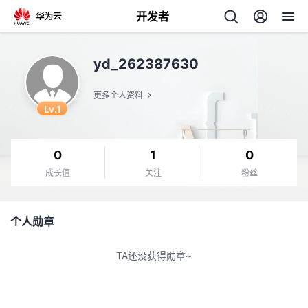
开发者
返
yd_262387630
回
更多个人资料
Lv.1
0
1
0
个
成长值
关注
粉丝
我
人
个人勋章
我
的
主
TA还没获得勋章~
我
的
开
页
我
的
开
发