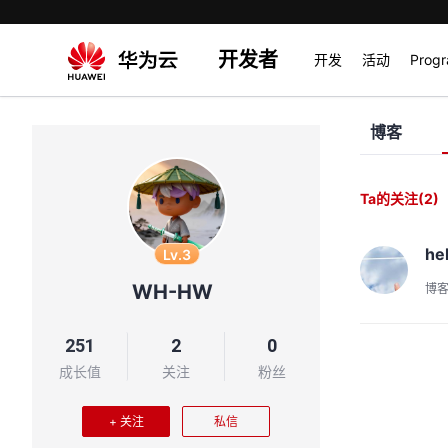
开发者
开发
活动
Prog
博客
Ta的关注
(2)
he
Lv.3
WH-HW
博
251
2
0
成长值
关注
粉丝
+ 关注
私信