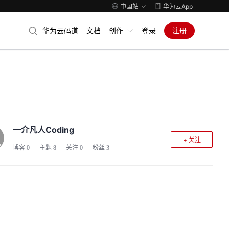
中国站
华为云App
华为云码道
文档
创作
登录
注册
一介凡人Coding
+ 关注
博客
0
主题
8
关注
0
粉丝
3