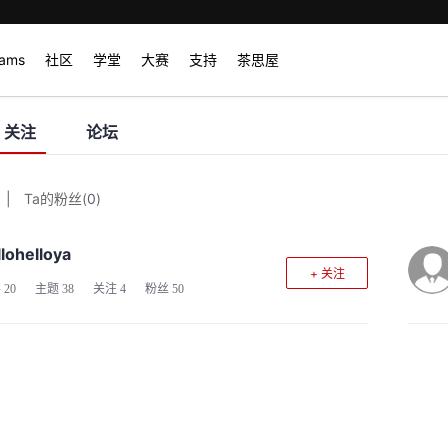
rams
社区
学堂
大赛
支持
茶思屋
关注
论坛
|
Ta的粉丝
(
0
)
llohelloya
+ 关注
客
20
主题
38
关注
4
粉丝
50