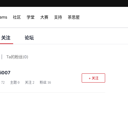
rams
社区
学堂
大赛
支持
茶思屋
关注
论坛
|
Ta的粉丝
(
0
)
li007
+ 关注
客
72
主题
0
关注
2
粉丝
16