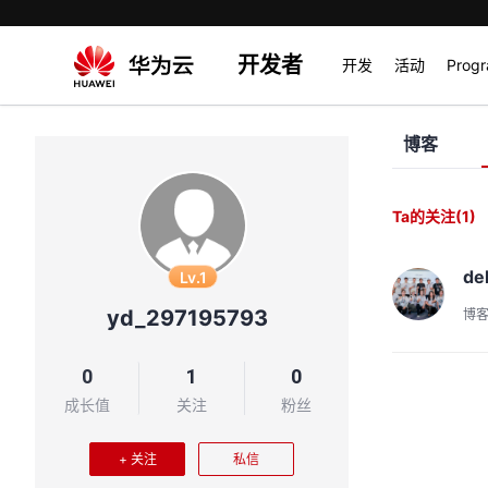
开发者
开发
活动
Prog
博客
Ta的关注
(1)
de
Lv.1
yd_297195793
博
0
1
0
成长值
关注
粉丝
+ 关注
私信