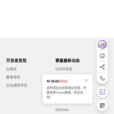
开发者变现
掌握最新动态
云商店
CSDN专区
教育专区
知乎
AI Shell
企业通用专区
开源中国
自然语言对话管理云资源，专
属免费Token额度，欢迎试
51CTO
用！
今日头条
GitCode