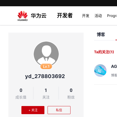
开发者
开发
活动
Prog
博客
Ta的关注
(1)
A
Lv.1
yd_278803692
博
0
1
0
成长值
关注
粉丝
+ 关注
私信