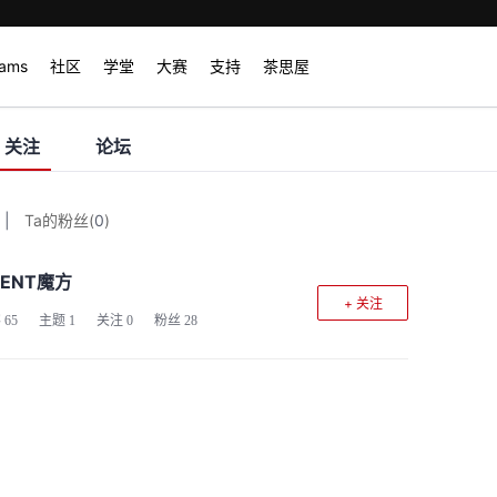
rams
社区
学堂
大赛
支持
茶思屋
关注
论坛
|
Ta的粉丝
(
0
)
GENT魔方
+ 关注
客
65
主题
1
关注
0
粉丝
28