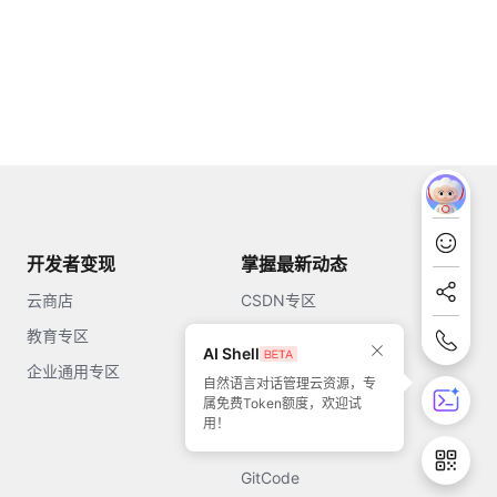
开发者变现
掌握最新动态
云商店
CSDN专区
教育专区
知乎
AI Shell
企业通用专区
开源中国
自然语言对话管理云资源，专
属免费Token额度，欢迎试
51CTO
用！
今日头条
GitCode