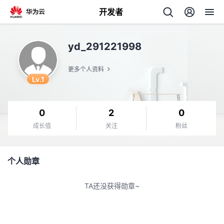
开发者
返
yd_291221998
回
更多个人资料
Lv.1
0
2
0
个
成长值
关注
粉丝
我
人
个人勋章
的
主
TA还没获得勋章~
开
页
发