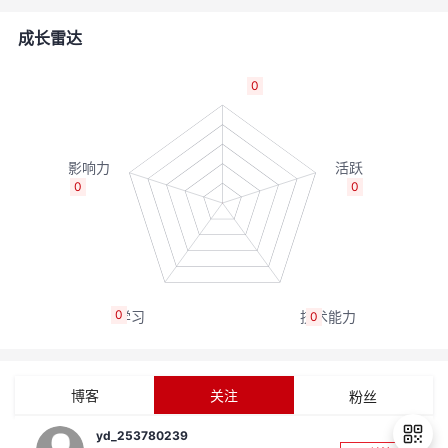
者
成长雷达
我
0
的
我
博
的
我
0
0
客
论
的
我
坛
圈
的
我
0
0
子
直
的
我
我
播
活
的
博客
关注
粉丝
我
动
关
的
yd_253780239